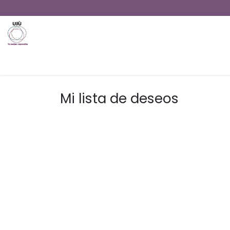
Ir al contenido
Inicio
OFICINA
RESTAURANTE
DORMITORIO
Mi lista de deseos